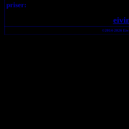
priser:
eivi
©2014-2026 Eivi